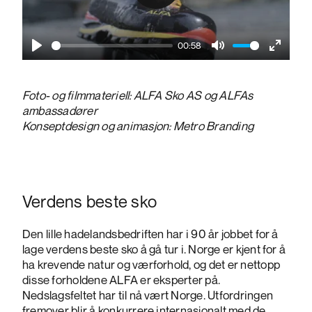
00:58
Play
Mute
Enter
fullscre
Foto- og filmmateriell: ALFA Sko AS og ALFAs
ambassadører
Konseptdesign og animasjon: Metro Branding
Verdens beste sko
Den lille hadelandsbedriften har i 90 år jobbet for å
lage verdens beste sko å gå tur i. Norge er kjent for å
ha krevende natur og værforhold, og det er nettopp
disse forholdene ALFA er eksperter på.
Nedslagsfeltet har til nå vært Norge. Utfordringen
fremover blir å konkurrere internasjonalt med de