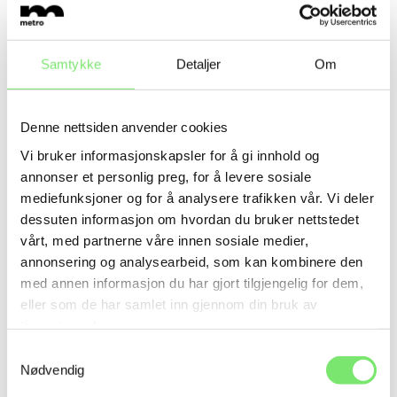
Samtykke
Detaljer
Om
Denne nettsiden anvender cookies
Vi bruker informasjonskapsler for å gi innhold og
Strategisk merkevarepartner
annonser et personlig preg, for å levere sosiale
mediefunksjoner og for å analysere trafikken vår. Vi deler
Da verktøykassen var på plass, ble det viktig å teste
dessuten informasjon om hvordan du bruker nettstedet
om strategien og konseptet ga mening i utlandet. Vi
gjennomførte en bred undersøkelse i Tyskland hvor
vårt, med partnerne våre innen sosiale medier,
vi dykket ned i produktportefølje, budskap og visuell
annonsering og analysearbeid, som kan kombinere den
retning. ALFA fikk gode score og det var rigget for
med annen informasjon du har gjort tilgjengelig for dem,
tidenes turetappe for ALFA Sko.
eller som de har samlet inn gjennom din bruk av
tjenestene deres.
I dag er Metro Branding ALFA sin
Samtykkevalg
strategiske merkevarepartner. I disse dager jobber vi
Nødvendig
med å konseptualisere årets nye kolleksjoner og lage
landingssider for ALFA sin merkevareannonsering. ​