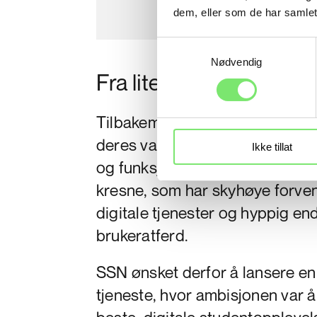
dem, eller som de har samlet
Samtykkevalg
Nødvendig
Fra lite brukervennlig
Tilbakemeldingene til SSN var 
deres var
lite brukervennlig, b
Ikke tillat
og funksjonalitet
. Studenter
er 
kresne, som har skyhøye forvent
digitale tjenester og hyppig en
brukeratferd.
SSN
ønsket derfor å
lansere e
tjeneste
,
hvor
ambisjonen var å