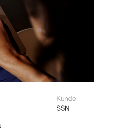
Kunde
SSN
å