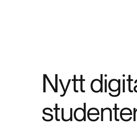
Nytt digi
studente