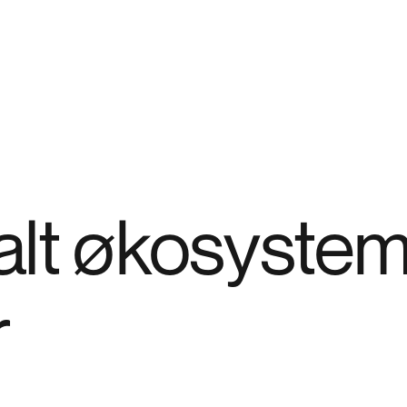
talt økosystem
r