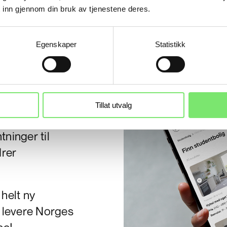
 inn gjennom din bruk av tjenestene deres.
Egenskaper
Statistikk
at
nettsidene
åde
i utforming
Tillat utvalg
gjerne unge og
ninger til
drer
n
helt
ny
 levere N
orges