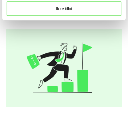
som faktisk betyr noe for deg og din
Ikke tillat
bedrift.