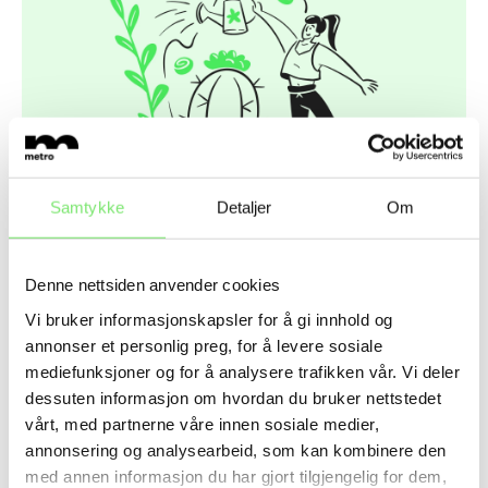
Samtykke
Detaljer
Om
Denne nettsiden anvender cookies
Vi bruker informasjonskapsler for å gi innhold og
Vi hjelper deg fra strategi til handling,
annonser et personlig preg, for å levere sosiale
fra idé til resultater – for å skape vekst
mediefunksjoner og for å analysere trafikken vår. Vi deler
dessuten informasjon om hvordan du bruker nettstedet
og verdi. Alt vi gjør handler om én ting:
vårt, med partnerne våre innen sosiale medier,
Mer av det som virker.
annonsering og analysearbeid, som kan kombinere den
med annen informasjon du har gjort tilgjengelig for dem,