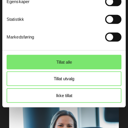
Egenskaper
Fagprat
Når ett produktark betyr 40 manuelle oppdateringer
Statistikk
Markedsføring
Tillat alle
Tillat utvalg
Annonsering
Ikke tillat
Nå flytter annonseringen inn i AI-samtaler