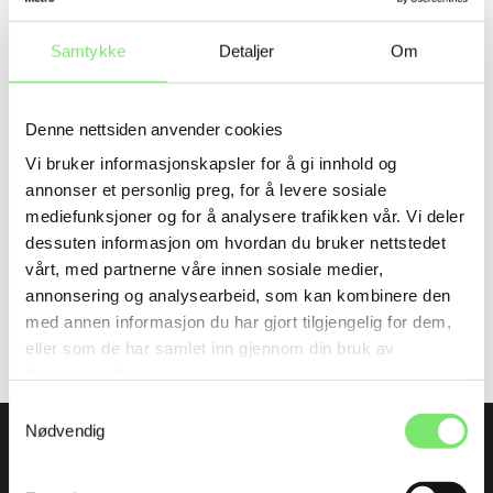
Samtykke
Detaljer
Om
Denne nettsiden anvender cookies
Vi bruker informasjonskapsler for å gi innhold og
annonser et personlig preg, for å levere sosiale
mediefunksjoner og for å analysere trafikken vår. Vi deler
dessuten informasjon om hvordan du bruker nettstedet
vårt, med partnerne våre innen sosiale medier,
annonsering og analysearbeid, som kan kombinere den
Jotun
med annen informasjon du har gjort tilgjengelig for dem,
LADY – en premium malingopplevelse
eller som de har samlet inn gjennom din bruk av
tjenestene deres.
Samtykkevalg
Nødvendig
Siste nytt