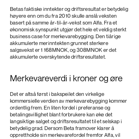
Betas faktiske inntekter og driftsresultat er betydelig
høyere enn om du fra 2010 skulle anslå veksten
basert på samme år-til-år-vekst som Alfa. Fra et
økonomisk synspunkt utgjør det hele et veldig sterkt
business case for merkevarebygging. Den tiårige
akkumulerte merinntekten grunnet sterkere
salgsvekst er 1 168MNOK, og 308MNOK er det
akkumulerte overskytende driftsresultatet.
Merkevareverdi i kroner og øre
Det er altså først i bakspeilet den virkelige
kommersielle verdien av merkevarebygging kommer
ordentlig frem. En liten fordel i preferanse og
betalingsvillighet blant forbrukere kan øke det
langsiktige salget og driftsresultatet til et selskap i
betydelig grad. Dersom Beta framover klarer å
opprettholde sin merkevarefordel fremfor Alfa, vil