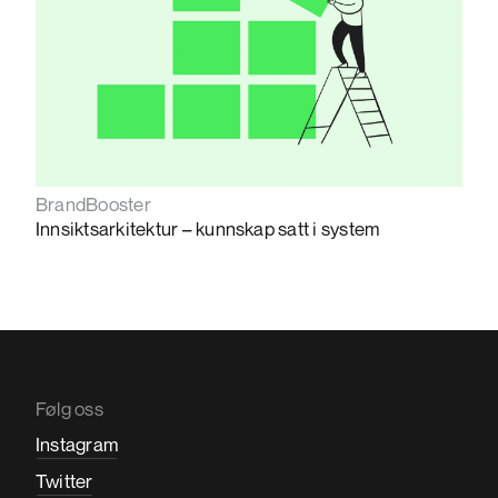
BrandBooster
Innsiktsarkitektur – kunnskap satt i system
Følg oss
Instagram
Twitter