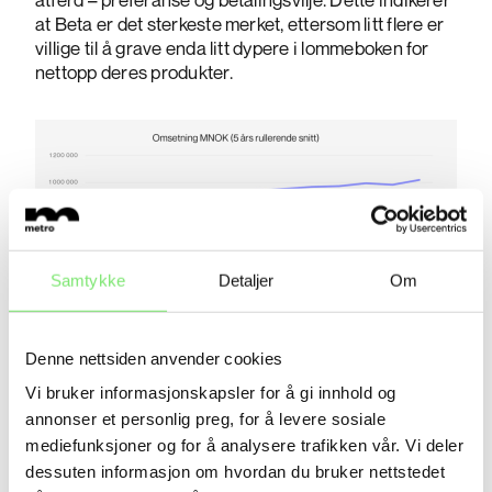
at Beta er det sterkeste merket, ettersom litt flere er
villige til å grave enda litt dypere i lommeboken for
nettopp deres produkter.
Samtykke
Detaljer
Om
Denne nettsiden anvender cookies
Vi bruker informasjonskapsler for å gi innhold og
annonser et personlig preg, for å levere sosiale
Det er ingen stor fordel, men antakelsen vil likevel
mediefunksjoner og for å analysere trafikken vår. Vi deler
være at det vil ha en vesentlig innvirkning på
dessuten informasjon om hvordan du bruker nettstedet
økonomien til de to selskapene. Denne hypotesen