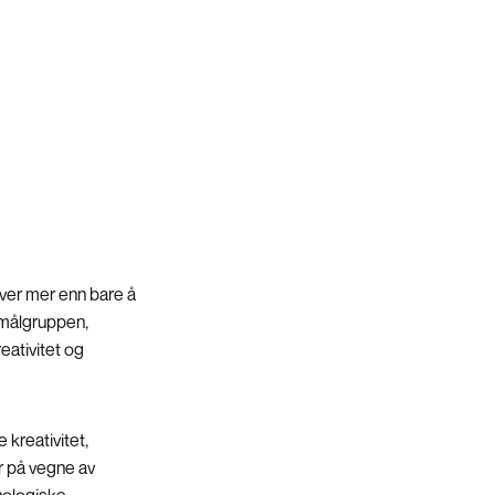
ver mer enn bare å
 målgruppen,
ativitet og
 kreativitet,
r på vegne av
nologiske