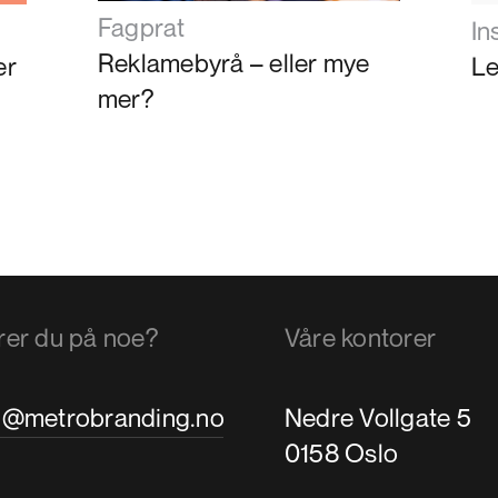
Fagprat
In
Reklamebyrå – eller mye
er
Le
mer?
rer du på noe?
Våre kontorer
i@metrobranding.no
Nedre Vollgate 5
0158 Oslo