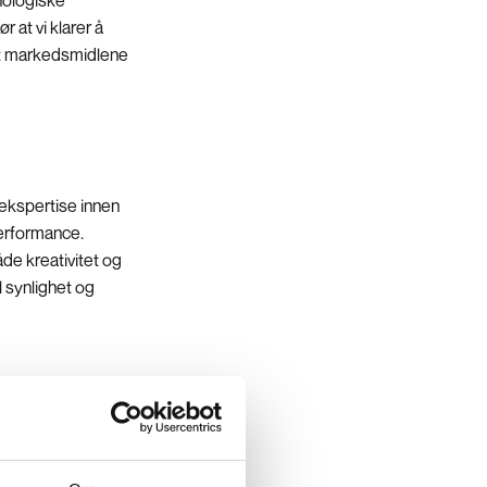
 at vi klarer å
 at markedsmidlene
 ekspertise innen
performance.
de kreativitet og
 synlighet og
ikles basert på
r skreddersydde