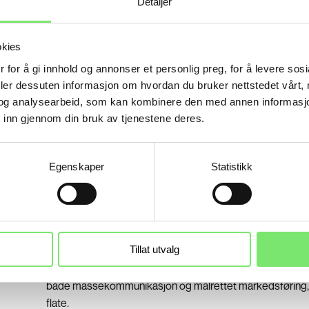
Detaljer
mediestrategier som tar hensyn til målgruppen, bu
til våre kunder.
Martech og SEO:
Vi bruker teknologi og søkemotor
okies
å sikre maksimal synlighet og relevans i digitale kan
 for å gi innhold og annonser et personlig preg, for å levere sos
deler dessuten informasjon om hvordan du bruker nettstedet vårt,
Performance, optimalisering og rapportering:
Gjenn
og analysearbeid, som kan kombinere den med annen informasjon d
overvåkning, testing og analyse optimaliserer vi k
 inn gjennom din bruk av tjenestene deres.
på KPIene som er blitt definert. Vi er opptatt av å 
og rapporterer på resultater slik at man som kunde f
innsikt og forståelse av kampanjens effekt på pred
Egenskaper
Statistikk
KPIer.
Tillat utvalg
Våre medierådgivere har full oversikt over alle kanaler fra 
display, sosiale medier, influencer-marketing og søk. Vi 
både massekommunikasjon og målrettet markedsføring,
flate.