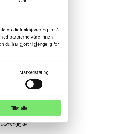
Om
dsjettet og målene
optimalisering for
aler.
iale mediefunksjoner og for å
 med partnerne våre innen
om kontinuerlig
u har gjort tilgjengelig for
ampanjene basert
dokumentere effekt,
år fullstendig
efinerte mål og
Markedsføring
Tillat alle
kino, TV og radio,
kan hjelpe deg med
 uavhengig av