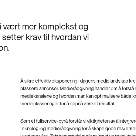
i vært mer komplekst og
 setter krav til hvordan vi
on.
Å sikre effektiv eksponering i dagens medielandskap kre
plassere annonser. Medierådgivning handler om å forstå
mediekanalene og hvordan man kan optimalisere både kre
medieplasseringer for å oppnå ønsket resultat.
Som et fullservice-byrå forstår vi viktigheten av å integrere
teknologi og medierådgivning for å skape gode resultate
kundene våre. Tett samarbeid mellom kreative team, tek