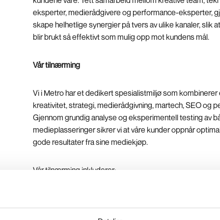
eksperter, medierådgivere og performance-eksperter, gjør
skape helhetlige synergier på tvers av ulike kanaler, slik
blir brukt så effektivt som mulig opp mot kundens mål.
Vår tilnærming
Vi i Metro har et dedikert spesialistmiljø som kombinerer
kreativitet, strategi, medierådgivning, martech, SEO og 
Gjennom grundig analyse og eksperimentell testing av bå
medieplasseringer sikrer vi at våre kunder oppnår optimal
gode resultater fra sine mediekjøp.
Vår tilnærming inkluderer:
Kreativitet og mediestrategi:
Kreative løsninger utv
kanalenes premisser og tydelige KPIer. Vi utvikle