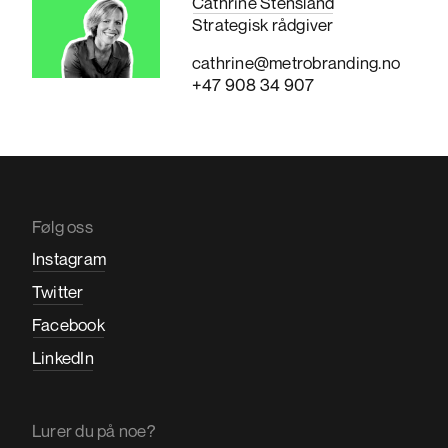
Cathrine Stensland
Strategisk rådgiver
cathrine@metrobranding.no
+47 908 34 907
Følg oss
Instagram
Twitter
Facebook
LinkedIn
Lurer du på noe?