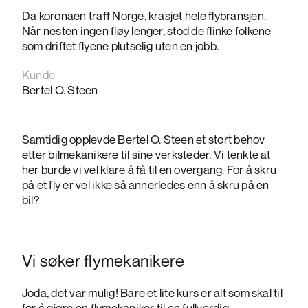
Da koronaen traff Norge, krasjet hele flybransjen.
Når nesten ingen fløy lenger, stod de flinke folkene
som driftet flyene plutselig uten en jobb.
Kunde
Bertel O. Steen
Samtidig opplevde Bertel O. Steen et stort behov
etter bilmekanikere til sine verksteder. Vi tenkte at
her burde vi vel klare å få til en overgang. For å skru
på et fly er vel ikke så annerledes enn å skru på en
bil?
Vi søker flymekanikere
Joda, det var mulig! Bare et lite kurs er alt som skal til
for å gjøre en flymekaniker til en fullverdig