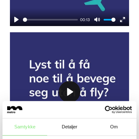
00:13
Play
Mute
Enter
fullscre
Play
Samtykke
Detaljer
Om