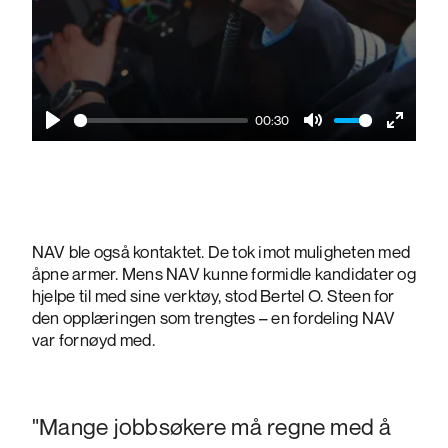
00:30
Play
Mute
Enter
fullscre
NAV ble også kontaktet. De tok imot muligheten med
åpne armer. Mens NAV kunne formidle kandidater og
hjelpe til med sine verktøy, stod Bertel O. Steen for
den opplæringen som trengtes – en fordeling NAV
var fornøyd med.
"Mange jobbsøkere må regne med å