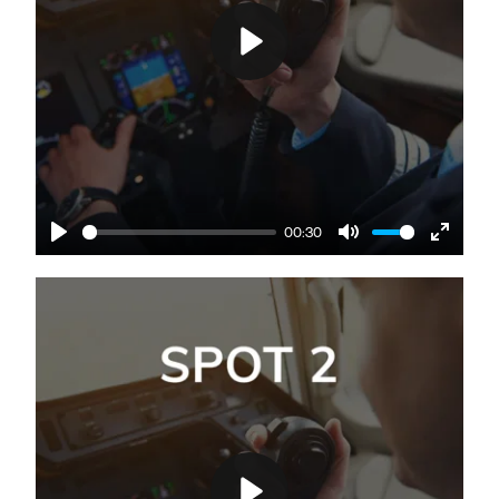
Play
00:30
Play
Mute
Enter
fullscre