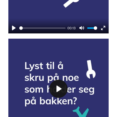
00:13
Play
Mute
Enter
fullscre
Play