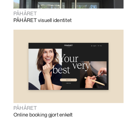
PÅHÅRET
PÅHÅRET visuell identitet
PÅHÅRET
Online booking gjort enkelt