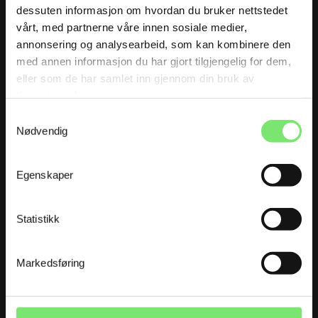
dessuten informasjon om hvordan du bruker nettstedet
Instagram
vårt, med partnerne våre innen sosiale medier,
Twitter
annonsering og analysearbeid, som kan kombinere den
Facebook
med annen informasjon du har gjort tilgjengelig for dem,
eller som de har samlet inn gjennom din bruk av
LinkedIn
tjenestene deres.
Samtykkevalg
Nødvendig
Lurer du på noe?
hei@metrobranding.no
Egenskaper
Miljø
Personvern
Statistikk
Markedsføring
Våre kontorer
Nedre Vollgate 5
0158 Oslo