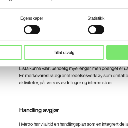
Ledelse
Egenskaper
Statistikk
Produkt- og tjenesteutvikling
Innovasjon
Salgs- og markedsarbeid
Kundeservice
Tillat utvalg
Lista kunne vært uendelig mye lenger, men poenget er u
En merkevarestrategi er et ledelsesverktøy som omfatter
aktiviteter, på tvers av avdelinger og interne siloer.
Handling avgjør
I Metro har vi alltid en handlingsplan som en integrert del 