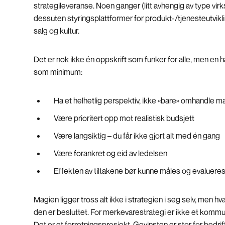
strategileveranse. Noen ganger (litt avhengig av type virk
dessuten styringsplattformer for produkt-/tjenesteutvikli
salg og kultur.
Det er nok ikke én oppskrift som funker for alle, men en 
som minimum:
Ha et helhetlig perspektiv, ikke «bare» omhandle 
Være prioritert opp mot realistisk budsjett
Være langsiktig – du får ikke gjort alt med én gang
Være forankret og eid av ledelsen
Effekten av tiltakene bør kunne måles og evaluere
Magien ligger tross alt ikke i strategien i seg selv, men h
den er besluttet. For merkevarestrategi er ikke et komm
Det er et forretningsprosjekt. Gevinsten er stor for bedri