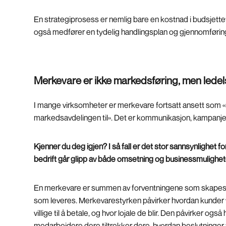
En strategiprosess er nemlig bare en kostnad i budsjettet
også medfører en tydelig handlingsplan og gjennomføri
Merkevare er ikke markedsføring, men lede
I mange virksomheter er merkevare fortsatt ansett som 
markedsavdelingen til». Det er kommunikasjon, kampanjer o
Kjenner du deg igjen? I så fall er det stor sannsynlighet fo
bedrift går glipp av både omsetning og businessmulighet
En merkevare er summen av forventningene som skapes
som leveres. Merkevarestyrken påvirker hvordan kunder v
villige til å betale, og hvor lojale de blir. Den påvirker også 
medarbeidere dere tiltrekker dere, hvordan beslutninger t