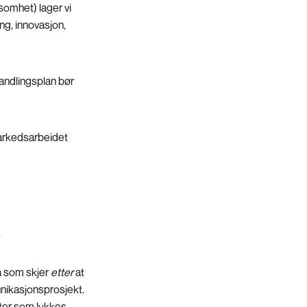
somhet) lager vi
ng, innovasjon,
handlingsplan bør
markedsarbeidet
s
va som skjer
etter
at
unikasjonsprosjekt.
fter som lykkes