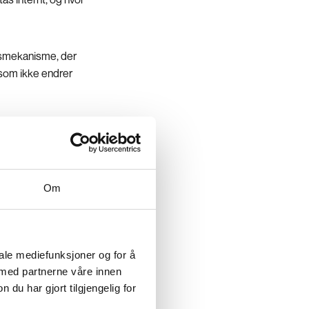
gsmekanisme, der
 som ikke endrer
Om
v Norges fremste
llesnevner vi ser,
lnærming til
iale mediefunksjoner og for å
 med partnerne våre innen
m berøres, men
u har gjort tilgjengelig for