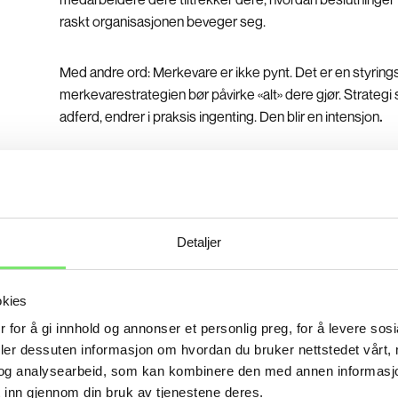
raskt organisasjonen beveger seg.
Med andre ord: Merkevare er ikke pynt. Det er en styrin
merkevarestrategien bør påvirke «alt» dere gjør. Strategi
adferd, endrer i praksis ingenting. Den blir en intensjon
.
Start med handling – ikke kommunikasjon
Detaljer
I Metro er vi heldige og får jobbe strategisk med noen a
merkevarer. Det er spennende og givende! Og er det en fe
så er det nettopp at de som lykkes har en 360-graders ti
okies
merkevaren.
 for å gi innhold og annonser et personlig preg, for å levere sos
deler dessuten informasjon om hvordan du bruker nettstedet vårt,
I handlingsplanene er det ikke «bare» kommunikasjon so
og analysearbeid, som kan kombinere den med annen informasjon d
alle kontaktpunkter bedriften har med omverdenen:
 inn gjennom din bruk av tjenestene deres.