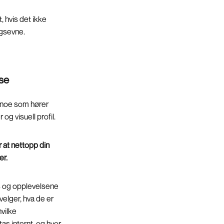
, hvis det ikke
ngsevne.
lse
«noe som hører
g visuell profil.
r at nettopp din
er.
 og opplevelsene
elger, hva de er
hvilke
as internt, og hvor