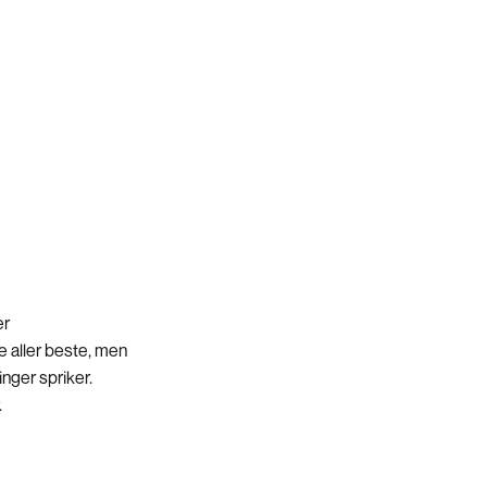
er
e aller beste, men
nger spriker.
.