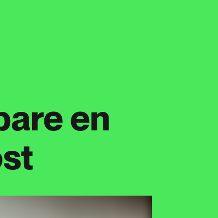
 bare en
st