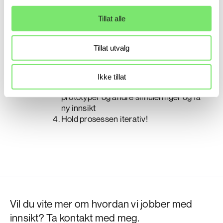
Hva skal du huske på?
Tillat alle
Ikke spør brukerne eller kundene dine
direkte hva de vil ha, observer dem når
Tillat utvalg
de bruker produktet eller tjenesten din
Gjennomfør ulike typer undersøkelser
og bygg innsikter på tvers av studiene
Ikke tillat
Gå kjapt ut i eksperimentfasen – skap
prototyper og andre simuleringer og få
ny innsikt
Hold prosessen iterativ!
Vil du vite mer om hvordan vi jobber med
innsikt? Ta kontakt med meg.