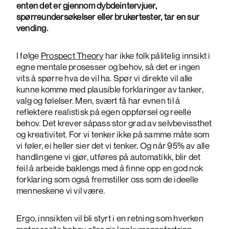
enten det er gjennom dybdeintervjuer,
spørreundersøkelser eller brukertester, tar en sur
vending.
I følge
Prospect Theory
har ikke folk pålitelig innsikt i
egne mentale prosesser og behov, så det er ingen
vits å spørre hva de vil ha. Spør vi direkte vil alle
kunne komme med plausible forklaringer av tanker,
valg og følelser. Men, svært få har evnen til å
reflektere realistisk på egen oppførsel og reelle
behov. Det krever såpass stor grad av selvbevissthet
og kreativitet. For vi tenker ikke på samme måte som
vi føler, ei heller sier det vi tenker. Og når 95% av alle
handlingene vi gjør, utføres på automatikk, blir det
feil å arbeide baklengs med å finne opp en god nok
forklaring som også fremstiller oss som de ideelle
menneskene vi vil være.
Ergo, innsikten vil bli styrt i en retning som hverken